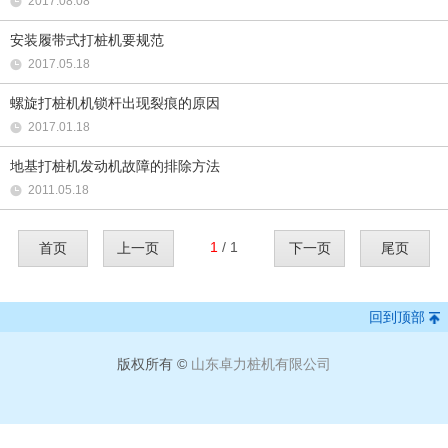
2017.08.08
安装履带式打桩机要规范
2017.05.18
螺旋打桩机机锁杆出现裂痕的原因
2017.01.18
地基打桩机发动机故障的排除方法
2011.05.18
1
/ 1
首页
上一页
下一页
尾页
回到顶部
版权所有 ©
山东卓力桩机有限公司