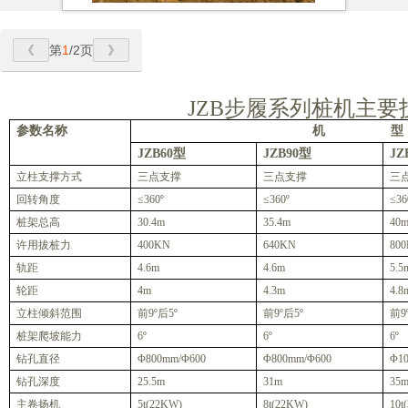
第
1
/2页
JZB
步履系列桩机主要
参数名称
机
型
JZB60
型
JZB90
型
JZ
立柱支撑方式
三点支撑
三点支撑
三
回转角度
≤360º
≤360º
≤36
桩架总高
30.4m
35.4m
40
许用拔桩力
400KN
640KN
80
轨距
4.6m
4.6m
5.5
轮距
4m
4.3m
4.8
立柱倾斜范围
前9º后5º
前9º后5º
前9
桩架爬坡能力
6
º
6
º
6
º
钻孔直径
Φ800mm/Φ600
Φ800mm/Φ600
Φ1
钻孔深度
25.5m
31m
35
主卷扬机
5t(22KW)
8t(22KW)
10t