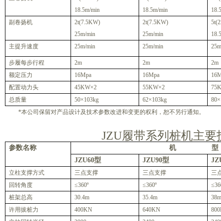
18.5m/min
18.5m/min
18.
副卷扬机
2t(7.5KW)
2t(7.5KW)
5t(
25m/min
25m/min
18.
主提升速度
25m/min
25m/min
25m
步履每步行程
2m
2m
2m
额定压力
16Mpa
16Mpa
16
配置动力头
45KW
×2
55KW
×2
75
总质量
50
×10
3
kg
62
×10
3
kg
80
×
*
本公司保留对产品设计及技术参数改进和变更的权利，恕不另行通知。
JZU
履带系列桩机主要
参数名称
机
型
JZU60
型
JZU90
型
JZ
立柱支撑方式
三点支撑
三点支撑
三
回转角度
≤360º
≤360º
≤36
桩架总高
30.4m
35.4m
38
许用拔桩力
400KN
640KN
80