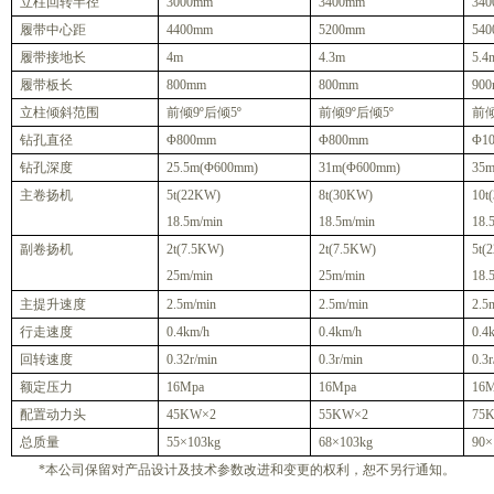
立柱回转半径
3000mm
3400mm
34
履带中心距
4400mm
5200mm
54
履带接地长
4m
4.3m
5.4
履带板长
800mm
800mm
90
立柱倾斜范围
前倾9º后倾5º
前倾9º后倾5º
前倾
钻孔直径
Φ800mm
Φ800mm
Φ1
钻孔深度
25.5m(
Φ600mm)
31m(
Φ600mm)
35m
主卷扬机
5t(22KW)
8t(30KW)
10t
18.5m/min
18.5m/min
18.
副卷扬机
2t(7.5KW)
2t(7.5KW)
5t(
25m/min
25m/min
18.
主提升速度
2.5m/min
2.5m/min
2.5
行走速度
0.4km/h
0.4km/h
0.4
回转速度
0.32r/min
0.3r/min
0.3
额定压力
16Mpa
16Mpa
16
配置动力头
45KW
×2
55KW
×2
75
总质量
55
×10
3
kg
68
×10
3
kg
90
×
*
本公司保留对产品设计及技术参数改进和变更的权利，恕不另行通知。